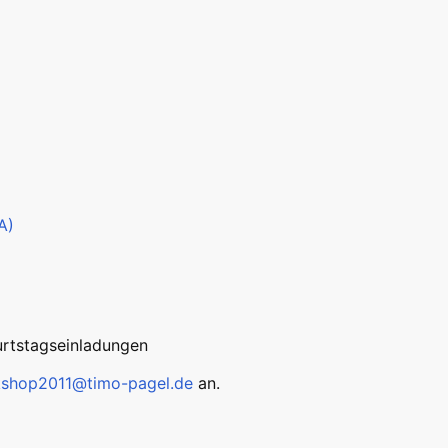
A)
urtstagseinladungen
kshop2011@timo-pagel.de
an.