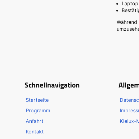
Laptop 
Bestät
Während d
umzusehe
Schnellnavigation
Allge
Startseite
Datensc
Programm
Impres
Anfahrt
Kielux-
Kontakt