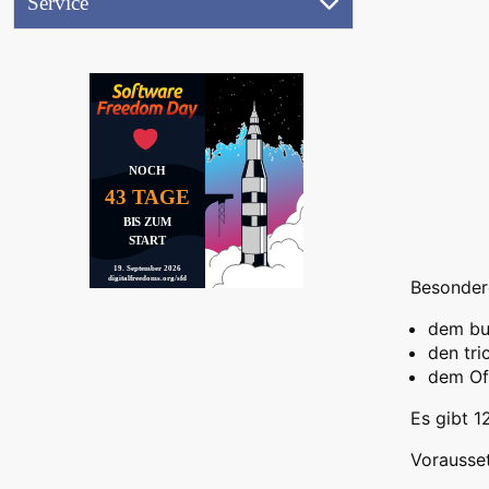
Service
(17.9.2026)
Referentenbereich
Ausstellung
Aktionen
Jobwand
NOCH
Videos
43 TAGE
(
BIS ZUM
START
19. September 2026
Peertube)
digitalfreedoms.org/sfd
Besonder
dem bu
den tri
dem Of
Es gibt 1
Vorausse