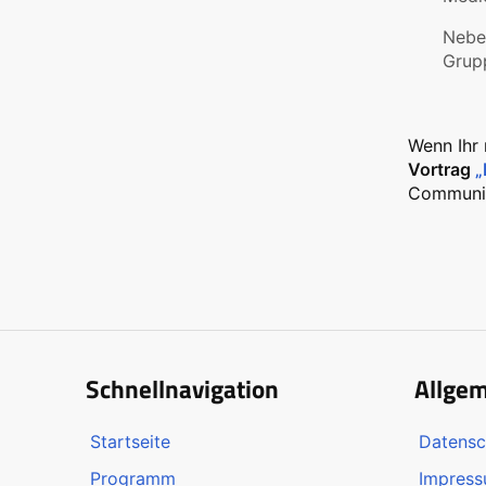
Neben
Grup
Wenn Ihr 
Vortrag
„
Communit
Schnellnavigation
Allge
Startseite
Datensc
Programm
Impres